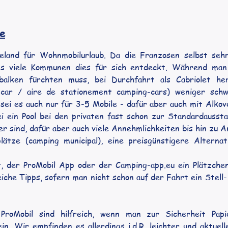
ze
seland für Wohnmobilurlaub. Da die Franzosen selbst seh
s viele Kommunen dies für sich entdeckt. Während man 
alken fürchten muss, bei Durchfahrt als Cabriolet her
 car / aire de stationement camping-cars) weniger schw
 sei es auch nur für 3-5 Mobile - dafür aber auch mit Alko
i ein Pool bei den privaten fast schon zur Standardaussta
r sind, dafür aber auch viele Annehmlichkeiten bis hin zu An
ze (camping municipal), eine preisgünstigere Alternativ
t, der ProMobil App oder der 
Camping-app.eu
 ein Plätzche
eiche Tipps, sofern man nicht schon auf der Fahrt ein Stell
ProMobil sind hilfreich, wenn man zur Sicherheit Pap
n. Wir empfinden es allerdings i.d.R. leichter und aktuel