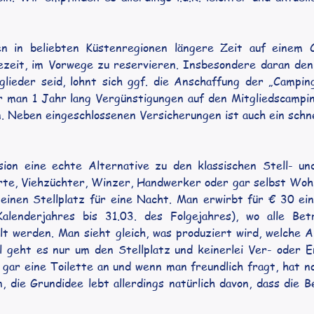
 in beliebten Küstenregionen längere Zeit auf einem C
ezeit, im Vorwege zu reservieren. Insbesondere daran denk
ieder seid, lohnt sich ggf. die Anschaffung der „Campin
r man 1 Jahr lang Vergünstigungen auf den Mitgliedscampin
n. Neben eingeschlossenen Versicherungen ist auch ein schn
ion eine echte Alternative zu den klassischen Stell- und
irte, Viehzüchter, Winzer, Handwerker oder gar selbst Wo
inen Stellplatz für eine Nacht. Man erwirbt für € 30 ei
 Kalenderjahres bis 31.03. des Folgejahres), wo alle Be
llt werden. Man sieht gleich, was produziert wird, welche 
ll geht es nur um den Stellplatz und keinerlei Ver- oder En
gar eine Toilette an und wenn man freundlich fragt, hat no
, die Grundidee lebt allerdings natürlich davon, dass die 