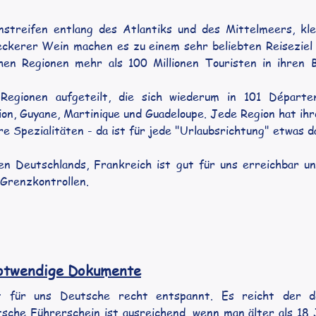
nstreifen entlang des Atlantiks und des Mittelmeers, kle
eckerer Wein machen es zu einem sehr beliebten Reiseziel -
chen Regionen mehr als 100 Millionen Touristen in ihren B
Regionen aufgeteilt, die sich wiederum in 101 Départem
n, Guyane, Martinique und Guadeloupe. Jede Region hat ihre
re Spezialitäten - da ist für jede "Urlaubsrichtung" etwas d
n Deutschlands, Frankreich ist gut für uns erreichbar un
Grenzkontrollen. 
notwendige Dokumente
t für uns Deutsche recht entspannt. Es reicht der de
sche Führerschein ist ausreichend, wenn man älter als 18 J