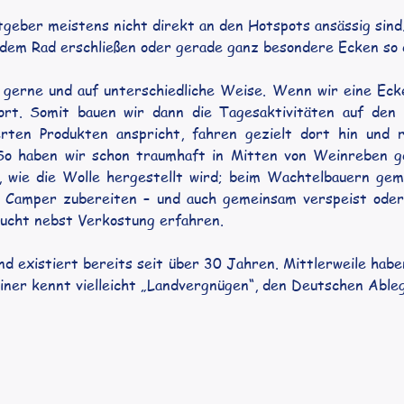
tgeber meistens nicht direkt an den Hotspots ansässig sind.
it dem Rad erschließen oder gerade ganz besondere Ecken so
 gerne und auf unterschiedliche Weise. Wenn wir eine Ecke 
rt. Somit bauen wir dann die Tagesaktivitäten auf den 
rten Produkten anspricht, fahren gezielt dort hin und r
o haben wir schon traumhaft in Mitten von Weinreben ges
 wie die Wolle hergestellt wird; beim Wachtelbauern geme
m Camper zubereiten – und auch gemeinsam verspeist ode
zucht nebst Verkostung erfahren. 
nd existiert bereits seit über 30 Jahren. Mittlerweile habe
ner kennt vielleicht „Landvergnügen“, den Deutschen Ableg