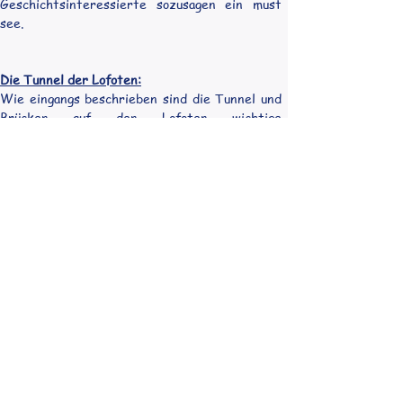
Geschichtsinteressierte sozusagen ein must 
see.
Die Tunnel der Lofoten:
Wie eingangs beschrieben sind die Tunnel und 
Brücken auf den Lofoten wichtige 
Verkehrswege, die es durchaus in sich haben. 
Sie sind teilweise aber auch faszinierende 
architektonische Meisterwerke und verdienen 
daher ebenfalls eine Erwähnung:
Lofast: 
Die Lofast-Brücke ist eine imposante 
Brücke, die die Inseln Austvågøy und Hinnøya 
miteinander verbindet. Mit einer Länge von 
über 1,5 Kilometern bietet die Brücke einen 
spektakulären Blick auf das umliegende Meer 
und die majestätischen Berge der Lofoten.
Henningsvær-Tunnel:
 Der Henningsvær-
Tunnel ist einer der bekanntesten Tunnel auf 
den Lofoten und führt durch den Berg bis zum 