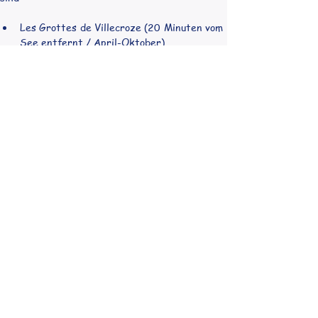
Les Grottes de Villecroze (20 Minuten vom 
See entfernt / April-Oktober)
Les Moulins à vent de Régusse 
(Zwillingswindmühlen, 15Min vom See 
entfernt)
La Maison des Gorges du Verdon 
(Naturkundemuseum im Schloss von La 
Palud sur Verdon)
Notre Dame de Roc in Castellane 
(Wanderung zur kleinen Kirche mit tollem 
Panoramablick)
ebenfalls attraktive Ausflugsziele.
Bei unserem Roadtrip haben wir unsere Route 
näher beschrieben und auch die Stellplätze, auf 
denen wir gestanden haben, vermerkt. Es gibt 
allerdings einige Campingplätze in dieser 
Region, so dass man auf jeden Fall ein Plätzchen 
finden sollte.