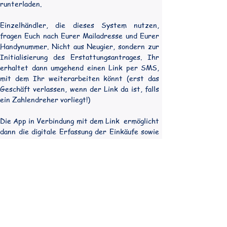
runterladen.
Einzelhändler, die dieses System nutzen, 
fragen Euch nach Eurer Mailadresse und Eurer 
Handynummer. Nicht aus Neugier, sondern zur 
Initialisierung des Erstattungsantrages. Ihr 
erhaltet dann umgehend einen Link per SMS, 
mit dem Ihr weiterarbeiten könnt (erst das 
Geschäft verlassen, wenn der Link da ist, falls 
ein Zahlendreher vorliegt!)
Die App in Verbindung mit dem Link  ermöglicht 
dann die digitale Erfassung der Einkäufe sowie 
die digitale Verwaltung der notwendigen 
Dokumente. Bei diesem System müssen keine 
Belege ausgefüllt und gesammelt werden, dafür 
muss man die notwendigen Informationen ins 
Handy tippen und die geforderten Unterlagen 
abfotografieren/scannen
.  Dies ist in meinen 
Augen zwar etwas aufwändiger beim 
Erfassungsprozess, da man alles selbst macht, 