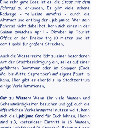
Eine sehr gute Idee ist es, die 
Stadt mit dem 
Fahrrad 
zu erkunden. Es gibt viele schöne 
Radwege - teilweise autofrei - durch die 
Altstadt und entlang der Ljubljanica. Wer sein 
Fahrrad nicht dabei hat, kann sich eines in der 
Saison zwischen April - Oktober im Tourist 
Office an der Krekov trg 10 mieten und ist 
damit mobil für größere Strecken.
Auch die Wasserseite lädt zu einer besonderen 
Art der Stadtbesichtigung ein, sei es auf einer 
geführten Bootstour oder im Sommer (Ende 
Mai bis Mitte September) auf eigene Faust im 
Kanu. Hier gibt es ebenfalls im Stadtzentrum 
einige Verleihstationen.
Gut zu Wissen:
 Wenn Ihr viele Museen und 
Sehenswürdigkeiten besuchen und ggf. auch die 
öffentlichen Verkehrsmittel nutzen wollt, kann 
sich die 
Ljubljana Card
 für Euch lohnen. Hierin 
sind z.B. kostenloser Eintritt in 15 Museen. 
gratis Leihfahrrad (4-Stunden), Fahrt mit dem 