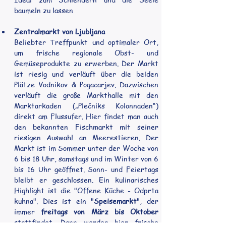
baumeln zu lassen
Zentralmarkt von Ljubljana
Beliebter Treffpunkt und optimaler Ort, 
um frische regionale Obst- und 
Gemüseprodukte zu erwerben. Der Markt 
ist riesig und verläuft über die beiden 
Plätze Vodnikov & Pogacarjev. Dazwischen 
verläuft die große Markthalle mit den 
Marktarkaden („Plečniks Kolonnaden“) 
direkt am Flussufer. Hier findet man auch 
den bekannten Fischmarkt mit seiner 
riesigen Auswahl an Meerestieren. Der 
Markt ist im Sommer unter der Woche von 
6 bis 18 Uhr, samstags und im Winter von 6 
bis 16 Uhr geöffnet. Sonn- und Feiertags 
bleibt er geschlossen. Ein kulinarisches 
Highlight ist die "Offene Küche - Odprta 
kuhna". Dies ist ein "
Speisemarkt
", der 
immer 
freitags von März bis Oktober
stattfindet. Dann werden hier frische 