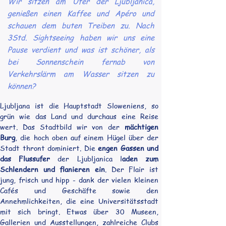
Wir sitzen am Ufer der Ljubljanica,
genießen einen Kaffee und Apéro und
schauen dem buten Treiben zu. Nach
3Std. Sightseeing haben wir uns eine
Pause verdient und was ist schöner, als
bei Sonnenschein fernab von
Verkehrslärm am Wasser sitzen zu
können?
Ljubljana ist die Hauptstadt Sloweniens, so 
grün wie das Land und durchaus eine Reise 
wert. Das Stadtbild wir von der 
mächtigen 
Burg
, die hoch oben auf einem Hügel über der 
Stadt thront dominiert. Die 
engen Gassen und 
das Flussufer
 der Ljubljanica l
aden zum 
Schlendern und flanieren ein
. Der Flair ist 
jung, frisch und hipp - dank der vielen kleinen 
Cafés und Geschäfte sowie den 
Annehmlichkeiten, die eine Universitätsstadt 
mit sich bringt. Etwas über 30 Museen, 
Gallerien und Ausstellungen, zahlreiche Clubs 