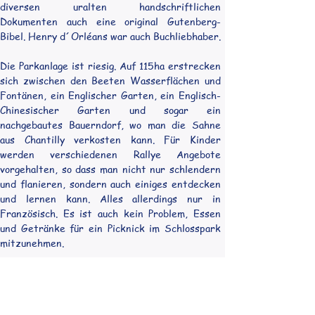
diversen uralten handschriftlichen 
Dokumenten auch eine original Gutenberg-
Bibel. Henry d´Orléans war auch Buchliebhaber.
Die Parkanlage ist riesig. Auf 115ha erstrecken 
sich zwischen den Beeten Wasserflächen und 
Fontänen, ein Englischer Garten, ein Englisch-
Chinesischer Garten und sogar ein 
nachgebautes Bauerndorf, wo man die Sahne 
aus Chantilly verkosten kann. Für Kinder 
werden verschiedenen Rallye Angebote 
vorgehalten, so dass man nicht nur schlendern 
und flanieren, sondern auch einiges entdecken 
und lernen kann. Alles allerdings nur in 
Französisch. Es ist auch kein Problem, Essen 
und Getränke für ein Picknick im Schlosspark 
mitzunehmen. 
Am Ticket Office gibt es auch den Code für ein 
interaktives Exit-Game (€ 1,99/Atlantide), 
dessen App man sich schon zu Hause 