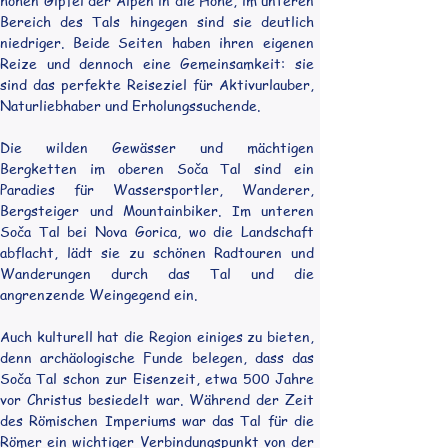
hohen Gipfel der Alpen in die Höhe, im unteren 
Bereich des Tals hingegen sind sie deutlich 
niedriger. Beide Seiten haben ihren eigenen 
Reize und dennoch eine Gemeinsamkeit: sie 
sind das perfekte Reiseziel für Aktivurlauber, 
Naturliebhaber und Erholungssuchende.
Die wilden Gewässer und mächtigen 
Bergketten im oberen Soča Tal sind ein 
Paradies für Wassersportler, Wanderer, 
Bergsteiger und Mountainbiker. Im unteren 
Soča Tal bei Nova Gorica, wo die Landschaft 
abflacht, lädt sie zu schönen Radtouren und 
Wanderungen durch das Tal und die 
angrenzende Weingegend ein.
Auch kulturell hat die Region einiges zu bieten, 
denn archäologische Funde belegen, dass das 
Soča Tal schon zur Eisenzeit, etwa 500 Jahre 
vor Christus besiedelt war. Während der Zeit 
des Römischen Imperiums war das Tal für die 
Römer ein wichtiger Verbindungspunkt von der 