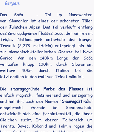
Bergen.
Das Soča  - Tal im Nordwesten 
von Slowenien ist eines der schönsten Täler 
der Julischen Alpen. Das Tal verläuft entlang 
des smaragdgrünen Flusses Soča, der mitten im 
Triglav Nationalpark unterhalb des Berges 
Travnik (2.279 m.ü.Adria) entspringt bis hin 
zur slowenisch-italienischen Grenze bei Nova 
Gorica. Von den 140km Länge der Soča 
verlaufen knapp 100km durch Slowenien, 
weitere 40km durch Italien bis sie 
letztendlich in den Golf von Triest mündet.
Die 
smaragdgründe Farbe des Flusses
 ist 
einfach magisch,  faszinierend und einzigartig 
und hat ihm auch den Namen "
Smaragdstraß
e" 
eingebracht. Gerade bei Sonnenschein 
entwickelt sich eine Farbintensität, die ihres 
Gleichen sucht. Im oberen Talbereich um 
Trenta, Bovec, Kobarid und Tolmin ragen die 