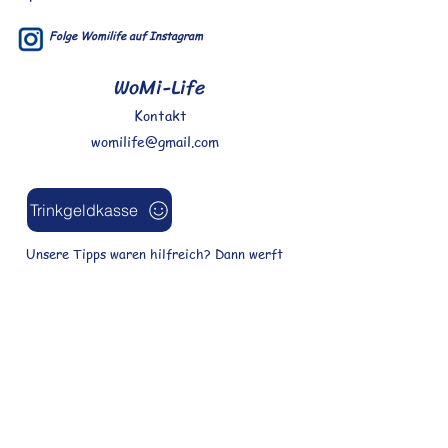
Folge Womilife auf Instagram
WoMi-Life
Kontakt
womilife@gmail.com
Trinkgeldkasse
Unsere Tipps waren hilfreich? Dann werft
doch etwas in die virtuelle Trinkgeldkasse.
Wombats Tank freut sich und wir sagen
DANKE!
Bleibt mit unserem Newsletter auf
dem Laufenden!