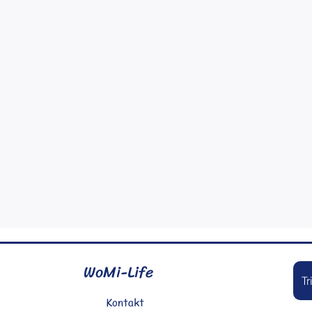
WoMi-Life
T
Kontakt