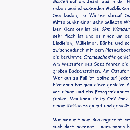
Booten
 auf die Insel, was in der
neben beeindruckenden Ausblicken 
See baden, im Winter darauf Sch
Mittelpunkt einer sehr beliebte Wa
Der Klassiker ist die 
6km Wander
sehr flach ist und es rings um d
Eisdielen, Mülleimer, Bänke und s
zwischendurch mit dem Pletnarboot 
die berühmte 
Cremeschnitte
 genie
Am Westufer des Sees fahren die Ple
großen Badeanstalten. Am Ostufer b
Wer gut zu Fuß ist, sollte auf jede
hier oben hat man einen genialen A
vor einem und das Fotografenherz s
fehlen. Man kann sie im Café Park
einem Kaffee to go mit und genießt 
Wir sind mit dem Bus angereist, a
auch dort beendet - dazwischen h