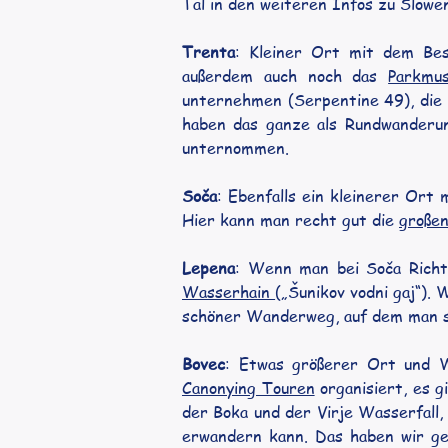
Tal in den weiteren Infos zu Slowen
Trenta
: Kleiner Ort mit dem Bes
außerdem auch noch das 
Parkmu
unternehmen (Serpentine 49), die a
haben das ganze als Rundwanderun
unternommen.
Soča
: Ebenfalls ein kleinerer Ort
Hier kann man recht gut die 
großen
Lepena
: Wenn man bei Soča Richtu
Wasserhain 
(„Šunikov vodni gaj“).
schöner Wanderweg, auf dem man s
Bovec
: Etwas größerer Ort und W
Canonying Touren
 organisiert, es 
der Boka und der Virje Wasserfall
erwandern kann. Das haben wir ge