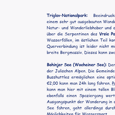
Triglav-Nationalpark:
   Beeindruck
einem sehr gut ausgebauten Wande
Natur- und Wanderliebhaber und d
über die Serpentinen des 
Vrsic P
Wasserfällen, im östlichen Teil k
Querverbindung ist leider nicht m
breite Bergmassiv. Dieses kann zw
Bohinjer See (Wocheiner See):
 Der
der Julischen Alpen. Die Gemeinde 
Busshuttles ermöglichen eine opt
€2,00 kann man 24h lang fahren. 
P
kann man hier mit einem tollen Bl
ebenfalls einen Spaziergang we
Ausgangspunkt der Wanderung in d
See fahren, geht allerdings durc
Möglichkeiten für Wassersport.