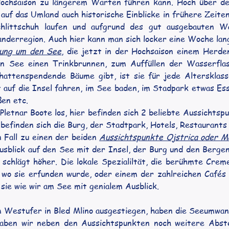
 Hochsaison zu längerem Warten führen kann. Hoch über d
auf das Umland auch historische Einblicke in frühere Zeit
littschuh laufen und aufgrund des gut ausgebauten Wa
nderregion. Auch hier kann man sich locker eine Woche lang
ung um den See
, die jetzt in der Hochsaison einem Herden
en See einen Trinkbrunnen, zum Auffüllen der Wasserflasc
chattenspendende Bäume gibt, ist sie für jede Alterskla
auf die Insel fahren, im See baden, im Stadpark etwas Ess
ßen etc.
tnar Boote los, hier befinden sich 2 beliebte Aussichtspun
efinden sich die Burg, der Stadtpark, Hotels, Restaurants
n Fall zu einen der beiden 
Aussichtspunkte Ojstrica oder Ma
usblick auf den See mit der Insel, der Burg und den Bergen
chlägt höher. Die lokale Spezialiltät, die berühmte Cremes
, wo sie erfunden wurde, oder einem der zahlreichen Cafés 
sie wie wir am See mit genialem Ausblick.
m Westufer in Bled Mlino ausgestiegen, haben die Seeumwa
aben wir neben den Aussichtspunkten noch weitere Abstec