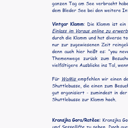
ganzen Tag am See verbracht haben
dem Bleder See bei den weitere In
Vintgar Klamm
: Die Klamm ist ein
Einlass im Voraus online zu erwer
durch die Klamm und hat diverse to
nur zur zugewiesenen Zeit reingela
denn auch hier heißt es: "you ne
Themenwege zurück zum Besucher
vielfältigere Ausblicke ins Tal, w
Für 
WoMis 
empfehlen wir einen de
Shuttlebusse, die einen zum Besuc
gut organisiert - zumindest in der
Shuttlebusse zur Klamm hoch.
Kransjka Gora/Ratěce:
 Kransjka Go
und Sessellifte
 zu sehen. Doch au