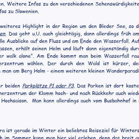
. Weitere Infos zu den verschiedenen Sehenswürdigkeiten
fos zu Slowenien.
 weiteres Highlight in der Region um den Bleder See, so d
ben
. Das geht u.U. auch gleichtägig, dann allerdings früh a
lle Ausblicke auf den Fluss und am Ende den Wasserfall. A
ssen, erhält seinen Helm und läuft dann eigenständig durch
ver walk alone". Am Ende kommt man beim Wasserfall rau
zentrum wählen. Der durch den Wald ist kürzer, der
enn man am Berg Holm - einem weiteren kleinen Wanderparadie
r beiden 
Parkplätze P1 oder P3
. Das Parken ist dort koste
herzentrum der Klamm hoch- und nach Rückkehr auch wieder 
 Hochsaison.  Man kann allerdings auch vom Busbahnhof in 
ra ist gerade im Winter ein beliebtes Reiseziel für Winters
ch im Sommer kann man hier viel erleben, denn das breit 