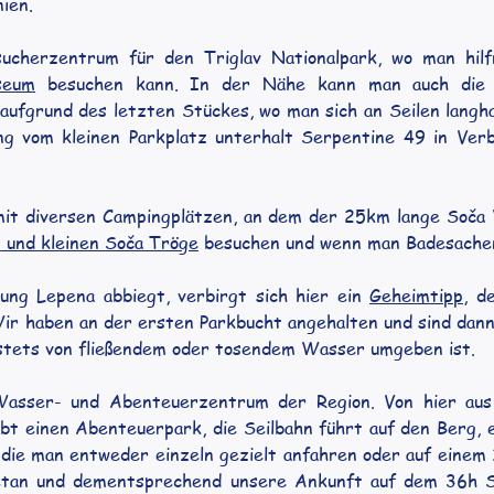
ien.
ucherzentrum für den Triglav Nationalpark, wo man hilfr
seum
 besuchen kann. In der Nähe kann man auch die
ufgrund des letzten Stückes, wo man sich an Seilen langhan
g vom kleinen Parkplatz unterhalt Serpentine 49 in Verb
 mit diversen Campingplätzen, an dem der 25km lange Soča 
 und kleinen Soča Tröge
 besuchen und wenn man Badesachen 
ng Lepena abbiegt, verbirgt sich hier ein 
Geheimtipp
, d
 Wir haben an der ersten Parkbucht angehalten und sind dann
tets von fließendem oder tosendem Wasser umgeben ist.
asser- und Abenteuerzentrum der Region. Von hier aus
gibt einen Abenteuerpark, die Seilbahn führt auf den Berg, 
, die man entweder einzeln gezielt anfahren oder auf einem
tan und dementsprechend unsere Ankunft auf dem 36h Ste