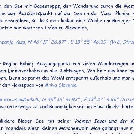
m den See mit Badestopps, der Wanderung durch die Mostni
 zum Aussichtspunkt auf den See an der Vogar Planina ent
zu erwandern, so dass man locker eine Woche am Bohinjer Se
unter den weiteren Infos zu Slowenien.
rednja Vass, N 46° 17' 26.87" , E 13° 55' 46.29" (V+E, Stro
r Region Bohinj, Ausgangspunkt von vielen Wanderungen un
en Linienverkehre in alle Richtungen. Von hier aus kann m
ben. Denn so parkt das WoMi entspannt außerhalb und man e
uf der Homepage von 
Ariva Slovenia
le etwas außerhalb, N 46° 16' 41.92" , E 13° 57' 4.86" (Str
so unterwegs ist und Bademöglichkeit im Fluss direkt hinte
llklare Bleder See mit seiner 
kleinen Insel und der K
t irgendwie einer kleinen Märchenwelt. Man gelangt nur mi