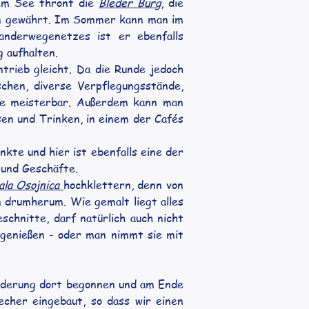
em See thront die 
Bleder Burg
, die 
en gewährt. Im Sommer kann man im 
nderwegenetzes ist er ebenfalls 
 aufhalten.
trieb gleicht. Da die Runde jedoch 
hen, diverse Verpflegungsstände, 
sse meisterbar. Außerdem kann man 
en und Trinken, in einem der Cafés 
kte und hier ist ebenfalls eine der 
 und Geschäfte.
la Osojnica 
hochklettern, denn von 
 drumherum. Wie gemalt liegt alles 
chnitte, darf natürlich auch nicht 
genießen - oder man nimmt sie mit 
nderung dort begonnen und am Ende 
her eingebaut, so dass wir einen 