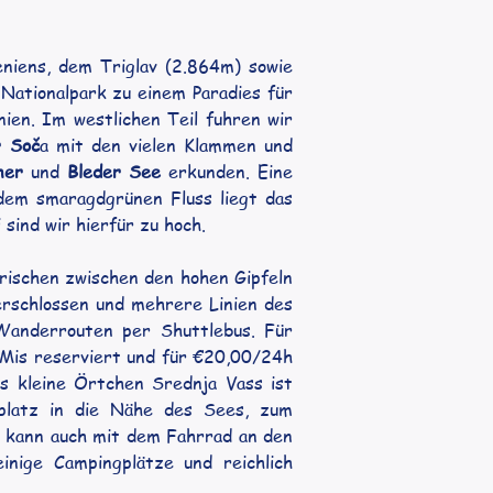
iens, dem Triglav (2.864m) sowie 
tionalpark zu einem Paradies für 
n. Im westlichen Teil fuhren wir 
r 
Soč
a
 mit den vielen Klammen und 
ner
 und 
Bleder See
 erkunden. Eine 
dem smaragdgrünen Fluss liegt das 
ind wir hierfür zu hoch.
erischen zwischen den hohen Gipfeln 
erschlossen und mehrere Linien des 
Wanderrouten per Shuttlebus. Für 
oMis reserviert und für €20,00/24h 
s kleine Örtchen Srednja Vass ist 
latz in die Nähe des Sees, zum 
n kann auch mit dem Fahrrad an den 
nige Campingplätze und reichlich 