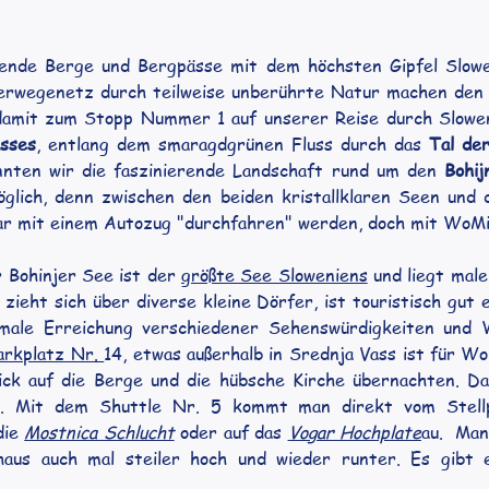
ende Berge und Bergpässe mit dem höchsten Gipfel Slowen
rwegenetz durch teilweise unberührte Natur machen den Na
amit zum Stopp Nummer 1 auf unserer Reise durch Slowenie
asses
, entlang dem smaragdgrünen Fluss durch das 
Tal de
onnten wir die faszinierende Landschaft rund um den 
Bohij
öglich, denn zwischen den beiden kristallklaren Seen und 
ar mit einem Autozug "durchfahren" werden, doch mit WoMi s
 Bohinjer See ist der 
größte See Sloweniens
 und liegt mal
zieht sich über diverse kleine Dörfer, ist touristisch gut 
imale Erreichung verschiedener Sehenswürdigkeiten und 
arkplatz Nr. 
14, etwas außerhalb in Srednja Vass ist für W
ick auf die Berge und die hübsche Kirche übernachten. Da
rt. Mit dem Shuttle Nr. 5 kommt man direkt vom Stellp
ie 
Mostnica Schlucht
 oder auf das 
Vogar Hochplate
au.  Ma
haus auch mal steiler hoch und wieder runter. Es gibt ei