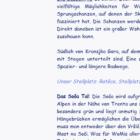
vielfältige Möglichkeiten für 
Sprungschanzen, auf denen der Sk
fasziniert hat. Die Schanzen werd
Direkt daneben ist ein großer Woh
zuschauen kann.
Südlich von Kransjka Gora, auf dem
mit Stegen unterteilt sind. Eine
Spazier- und längere Radwege.
Unser Stellplatz: Ratěce, Stellplat
Das Soča Tal: 
Die Soča wird aufg
Alpen in der Nähe von Trenta uns si
besonders grün und liegt anmutig 
Hängebrücken ermöglichen die Über
muss man entweder über den Vršič 
Most na Soči. Was für WoMis aller