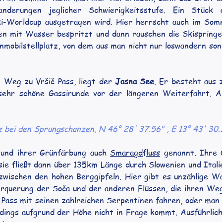
Wanderungen jeglicher Schwierigkeitsstufe. Ein Stück 
i-Worldcup ausgetragen wird. Hier herrscht auch im Somm
en mit Wasser bespritzt und dann rauschen die Skispringe
nmobilstellplatz, von dem aus man nicht nur loswandern so
 Weg zu Vršič-Pass, liegt der 
Jasna See
. Er besteht aus z
 sehr schöne Gassirunde vor der längeren Weiterfahrt. A
z bei den Sprungschanzen, N 46° 28' 37.56" , E 13° 43' 30.1
rund ihrer Grünfärbung auch 
Smaragdfluss
 genannt. Ihre 
e fließt dann über 135km Länge durch Slowenien und Italien
zwischen den hohen Berggipfeln. Hier gibt es unzählige W
querung der Soča und der anderen Flüssen, die ihren Weg
Pass mit seinen zahlreichen Serpentinen fahren, oder man 
dings aufgrund der Höhe nicht in Frage kommt. Ausführlich