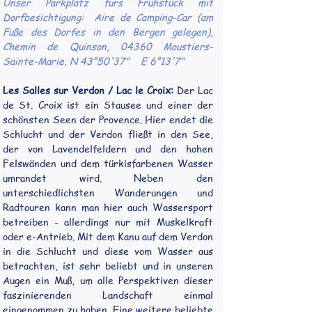
Unser Parkplatz fürs Frühstück mit 
Dorfbesichtigung:  Aire de Camping-Car (am 
Fuße des Dorfes in den Bergen gelegen), 
Chemin de Quinson, 04360 Moustiers-
Sainte-Marie, N 43°50'37"    E 6°13'7"
Les Salles sur Verdon / Lac le Croix:
 Der Lac 
de St. Croix ist ein Stausee und einer der 
schönsten Seen der Provence. Hier endet die 
Schlucht und der Verdon fließt in den See, 
der von Lavendelfeldern und den hohen 
Felswänden und dem türkisfarbenen Wasser 
umrandet wird. Neben den 
unterschiedlichsten Wanderungen und 
Radtouren kann man hier auch Wassersport 
betreiben - allerdings nur mit Muskelkraft 
oder e-Antrieb. Mit dem Kanu auf dem Verdon 
in die Schlucht und diese vom Wasser aus 
betrachten, ist sehr beliebt und in unseren 
Augen ein Muß, um alle Perspektiven dieser 
faszinierenden Landschaft einmal 
eingenommen zu haben. Eine weitere beliebte 