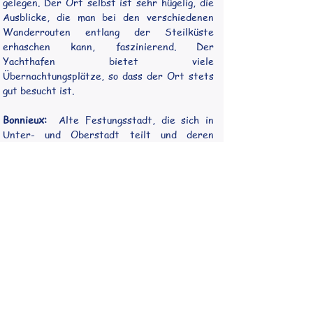
gelegen. Der Ort selbst ist sehr hügelig, die 
Ausblicke, die man bei den verschiedenen 
Wanderrouten entlang der Steilküste 
erhaschen kann, faszinierend. Der 
Yachthafen bietet viele 
Übernachtungsplätze, so dass der Ort stets 
gut besucht ist.
Bonnieux: 
 Alte Festungsstadt, die sich in 
Unter- und Oberstadt teilt und deren 
Häuserfassaden aus Ocker orange/rot in der 
Sonne leuchten. Die Gassen sind steil und 
verwinkelt und mit die Hauptattraktion des 
Ortes. Von der Kirche hoch oben hat man 
einen tollen Panoramablick in den Luberon und 
in der Blütezeit auf die weiten 
Lavandelfelder und Obstplantagen. Bonnieux 
ist idealer Ausgangspunkt für 
unterschiedliche Radtouren zu den 
verschiedenen Ockerbrüchen, dem Pont 
Julien oder dem Zedernwald. In wenigen 
Minuten ist man auf dem "Sentier du Ocres", 