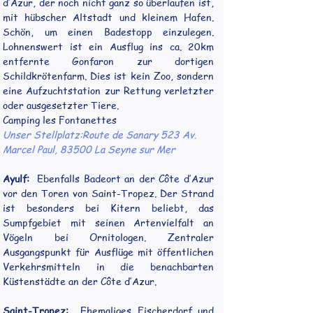
d’Azur, der noch nicht ganz so überlaufen ist, 
mit hübscher Altstadt und kleinem Hafen. 
Schön, um einen Badestopp einzulegen. 
Lohnenswert ist ein Ausflug ins ca. 20km 
entfernte Gonfaron zur dortigen 
Schildkrötenfarm. Dies ist kein Zoo, sondern 
eine Aufzuchtstation zur Rettung verletzter 
oder ausgesetzter Tiere.
Camping les Fontanettes
Unser Stellplatz:Route de Sanary 523 Av. 
Marcel Paul, 83500 La Seyne sur Mer
Ayulf:
  Ebenfalls Badeort an der Côte d’Azur 
vor den Toren von Saint-Tropez. Der Strand 
ist besonders bei Kitern beliebt, das 
Sumpfgebiet mit seinen Artenvielfalt an 
Vögeln bei Ornitologen. Zentraler 
Ausgangspunkt für Ausflüge mit öffentlichen 
Verkehrsmitteln in die benachbarten 
Küstenstädte an der Côte d’Azur. 
Saint-Tropez:
  Ehemaliges Fischerdorf und 