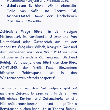
Hochebene Pokljuka und Mezakla dazu.
Schutzzone 3:
 hierzu zählen ebenfalls  
Teile von Soča und Trenta Tal, 
Mangartsattel sowie der Hochebenen 
Pokljuka und Mezakla
Zahlreiche Wege führen in den riesigen 
Nationalpark im Nordwesten Sloweniens. Von 
Deutschland oder Österreich aus ist der 
schnellste Weg über Villach, Kranjska Gora und 
dann entweder über den Vršič Pass ins Soča 
Tal oder in die andere Richtung nach Bled und 
Bohinj.  Von Ljubljana aus fährt man über Bled. 
ACHTUNG: der Vršič Pass, Sloweniens 
höchster Gebirgspass, ist in den 
Wintermonaten oftmals gesperrt!
In und rund um den Nationalpark gibt es 
mehrere Informationszentren, in denen man 
hilfreiches Karten- und Infomaterial erhält, 
Hüttenübernachtungen und geführte 
Bergtouren buchen kann. U.a. in Trenta, Bohinj, 