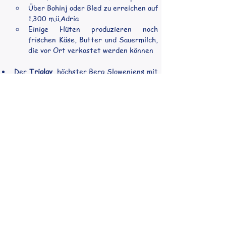
Über Bohinj oder Bled zu erreichen auf 
1.300 m.ü.Adria
Einige Hüten produzieren noch 
frischen Käse, Butter und Sauermilch, 
die vor Ort verkostet werden können
Der 
Triglav
, höchster Berg Sloweniens mit 
der Möglichkeit, seinen Gipfel zu 
erklimmen.
Die Besteigung erfordert eine gute 
Fitness und Erfahrung im alpinen 
Gelände. Am sichersten ist es für 
weniger erfahrene Bergsteiger im 
Rahmen einer geführten Tour.
Der 
Vršič Pass
, das Tor zum Nationalpark 
bei Kranjska Gora
Höchster, für Autos befahrbarer 
Gebirgspass Sloweniens und 
Verbindung zwischen Kranjska Gora 
und dem Dorf Trenta im Soča-Tal her