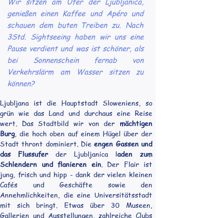
Wir sitzen am Ufer der Ljubljanica,
genießen einen Kaffee und Apéro und
schauen dem buten Treiben zu. Nach
3Std. Sightseeing haben wir uns eine
Pause verdient und was ist schöner, als
bei Sonnenschein fernab von
Verkehrslärm am Wasser sitzen zu
können?
Ljubljana ist die Hauptstadt Sloweniens, so 
grün wie das Land und durchaus eine Reise 
wert. Das Stadtbild wir von der 
mächtigen 
Burg
, die hoch oben auf einem Hügel über der 
Stadt thront dominiert. Die 
engen Gassen und 
das Flussufer
 der Ljubljanica l
aden zum 
Schlendern und flanieren ein
. Der Flair ist 
jung, frisch und hipp - dank der vielen kleinen 
Cafés und Geschäfte sowie den 
Annehmlichkeiten, die eine Universitätsstadt 
mit sich bringt. Etwas über 30 Museen, 
Gallerien und Ausstellungen, zahlreiche Clubs 