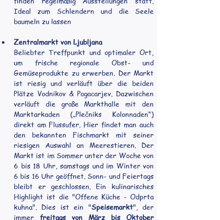
finden regelmäßig Ausstellungen statt. 
Ideal zum Schlendern und die Seele 
baumeln zu lassen
Zentralmarkt von Ljubljana
Beliebter Treffpunkt und optimaler Ort, 
um frische regionale Obst- und 
Gemüseprodukte zu erwerben. Der Markt 
ist riesig und verläuft über die beiden 
Plätze Vodnikov & Pogacarjev. Dazwischen 
verläuft die große Markthalle mit den 
Marktarkaden („Plečniks Kolonnaden“) 
direkt am Flussufer. Hier findet man auch 
den bekannten Fischmarkt mit seiner 
riesigen Auswahl an Meerestieren. Der 
Markt ist im Sommer unter der Woche von 
6 bis 18 Uhr, samstags und im Winter von 
6 bis 16 Uhr geöffnet. Sonn- und Feiertags 
bleibt er geschlossen. Ein kulinarisches 
Highlight ist die "Offene Küche - Odprta 
kuhna". Dies ist ein "
Speisemarkt
", der 
immer 
freitags von März bis Oktober