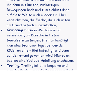
ihn dann mit kurzen, ruckartigen 
Bewegungen hoch und zum Schluss dann 
auf diese Weise auch wieder ein. Hier 
versucht man, die Fische, die sich unten 
am Grund befinden, anzulocken.
Grundangeln:
 Diese Methode wird 
verwendet, um Dorsche in tiefen 
Gewässern zu fangen. Hierfür benötigt 
man eine Grundmontage, bei der der 
Köder an einem Blei befestigt und dann 
auf den Grund geworfen wird. Hierzu am 
besten eine Youtube-Anleitung anschauen.
Trolling:
 Trolling ist eine bequeme und 
gute Methode, um große Dorsche vom Boot 
aus zu fangen. Hierbei wird die Angel gut 
am Boot befestigt und der Köder einfach 
hinterher geschleppt. Wenn etwas beißt, 
dann einholen und darauf gefasst sein, 
dass der Fisch auch etwas größer sein 
kann.
Fliegenfischen:
 Fliegenfischen ist eine 