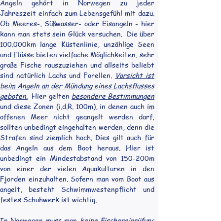
Angeln gehört in Norwegen zu jeder 
Jahreszeit einfach zum Lebensgefühl mit dazu. 
Ob Meeres-, Süßwasser- oder Eisangeln - hier 
kann man stets sein Glück versuchen.  Die über 
100.000km lange Küstenlinie, unzählige Seen 
und Flüsse bieten vielfache Möglichkeiten, sehr 
große Fische rauszuziehen und allseits beliebt 
sind natürlich Lachs und Forellen. 
Vorsicht ist 
beim Angeln an der Mündung eines Lachsflusses 
geboten.
  Hier gelten 
besondere Bestimmungen
und diese Zonen (i.d.R. 100m), in denen auch im 
offenen Meer nicht geangelt werden darf, 
sollten unbedingt eingehalten werden, denn die 
Strafen sind ziemlich hoch. Dies gilt auch für 
das Angeln aus dem Boot heraus. Hier ist 
unbedingt ein Mindestabstand von 150-200m 
von einer der vielen Aquakulturen in den 
Fjorden einzuhalten. Sofern man vom Boot aus 
angelt, besteht Schwimmwestenpflicht und 
festes Schuhwerk ist wichtig.
In Norwegen muss man 
keine Fischereiprüfung 